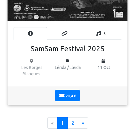
3
SamSam Festival 2025
Les Borges
Lérida / Lleida
11 Oct
Blanques
20,4 €
(current)
«
1
2
»