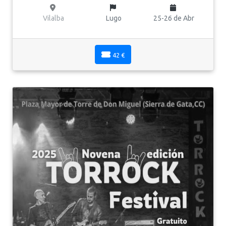
Vilalba
Lugo
25-26 de Abr
42 €