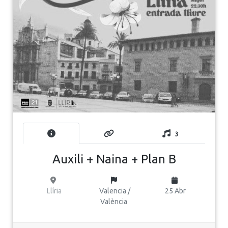
3
Auxili + Naina + Plan B
Llíria
Valencia /
25 Abr
València