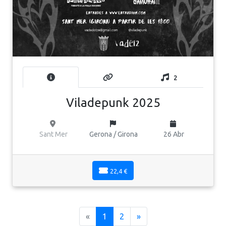
2
Viladepunk 2025
Sant Mer
Gerona / Girona
26 Abr
22,4 €
(current)
«
1
2
»