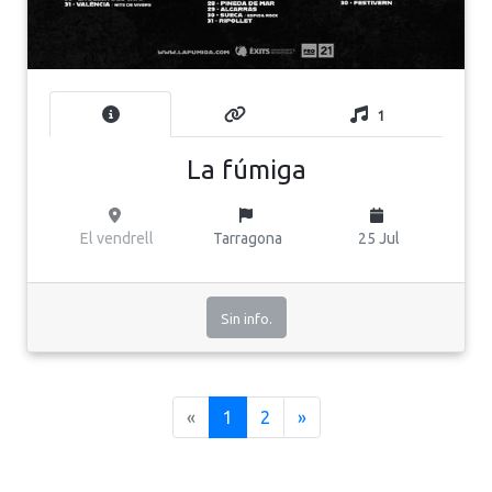
1
La fúmiga
El vendrell
Tarragona
25 Jul
Sin info.
(current)
«
1
2
»