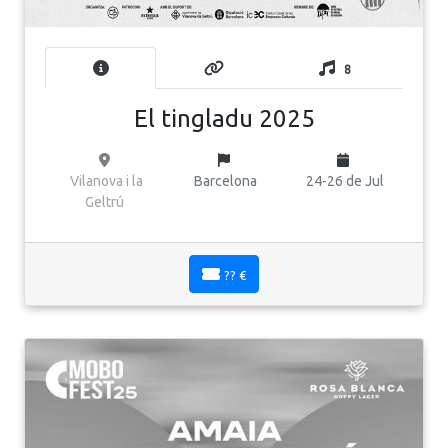
8
El tingladu 2025
Vilanova i la
Barcelona
24-26 de Jul
Geltrú
?? €