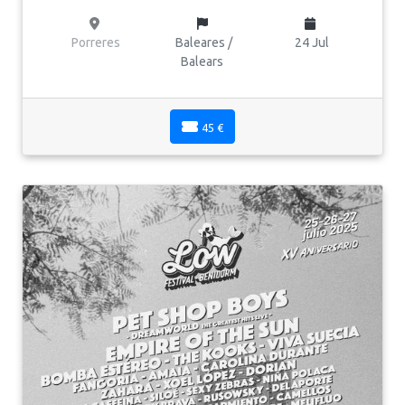
Porreres
Baleares /
24 Jul
Balears
45 €