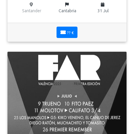
Santander
Cantabria
31 Jul
?? €