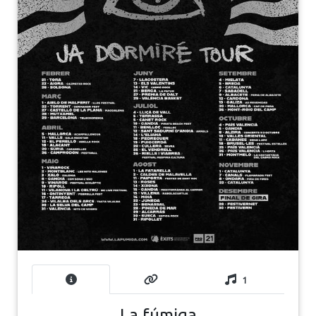
1
La fúmiga