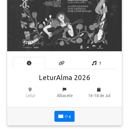
7
LeturAlma 2026
Letur
Albacete
16-18 de Jul
?? €