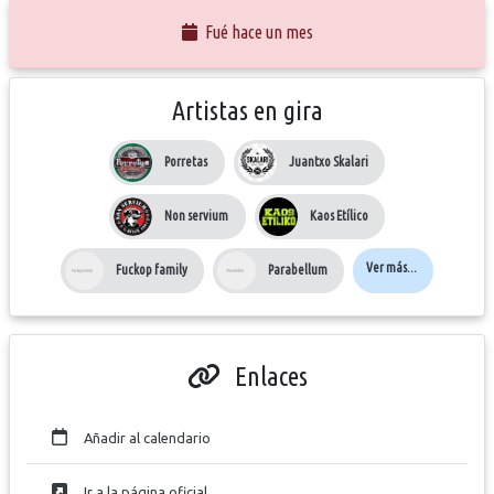
Fué hace un mes
Artistas en gira
Porretas
Juantxo Skalari
Non servium
Kaos Etílico
Ver más...
Fuckop family
Parabellum
Enlaces
Añadir al calendario
Ir a la página oficial