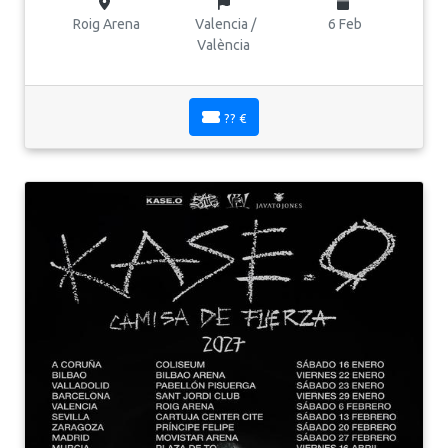
Roig Arena
Valencia /
6 Feb
València
?? €