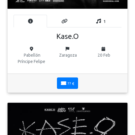
1
Kase.O
Pabellón
Zaragoza
20 Feb
Príncipe Felipe
?? €