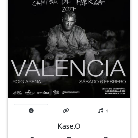
1
Kase.O