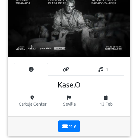
1
Kase.O
Cartuja Center
Sevilla
13 Feb
?? €