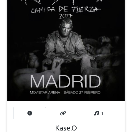
1
Kase.O