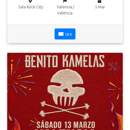
Sala Rock City
Valencia /
5 Mar
València
18 €