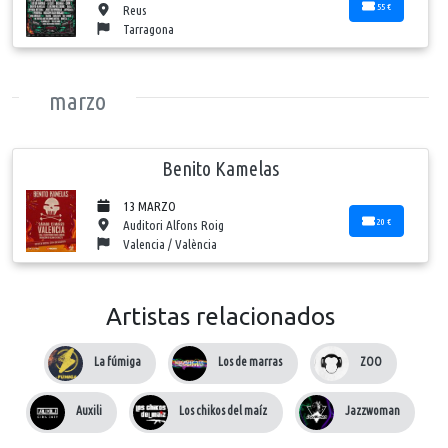
55 €
Reus
Tarragona
marzo
Benito Kamelas
13 MARZO
20 €
Auditori Alfons Roig
Valencia / València
Artistas relacionados
La fúmiga
Los de marras
ZOO
Auxili
Los chikos del maíz
Jazzwoman