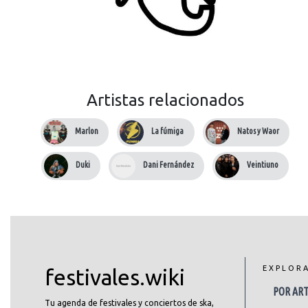
Artistas relacionados
Marlon
La fúmiga
Natos y Waor
Duki
Dani Fernández
Veintiuno
EXPLOR
festivales.wiki
POR ART
Tu agenda de festivales y conciertos de ska,