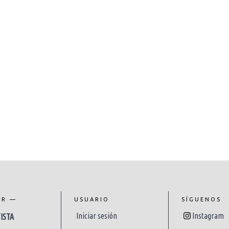
AR —
USUARIO
SÍGUENOS
Iniciar sesión
Instagram
ISTA