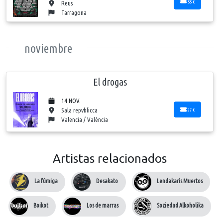
55 €
Reus
Tarragona
noviembre
El drogas
14 NOV.
Sala repvblicca
27 €
Valencia / València
Artistas relacionados
La fúmiga
Desakato
Lendakaris Muertos
Boikot
Los de marras
Soziedad Alkoholika