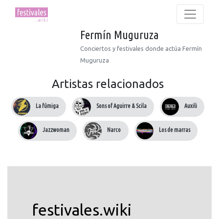
Fermín Muguruza
Conciertos y festivales donde actúa Fermín
Muguruza
Artistas relacionados
La fúmiga
Sons of Aguirre & Scila
Auxili
Jazzwoman
Narco
Los de marras
festivales.wiki