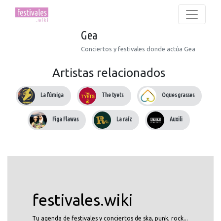
Gea
Conciertos y festivales donde actúa Gea
Artistas relacionados
La fúmiga
The tyets
Oques grasses
Figa Flawas
La raíz
Auxili
festivales.wiki
Tu agenda de festivales y conciertos de ska, punk, rock...