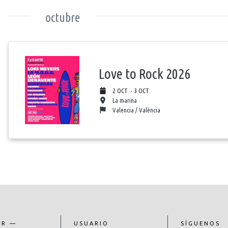
octubre
Love to Rock 2026
2 OCT. - 3 OCT.
La marina
Valencia / València
AR —
USUARIO
SÍGUENOS