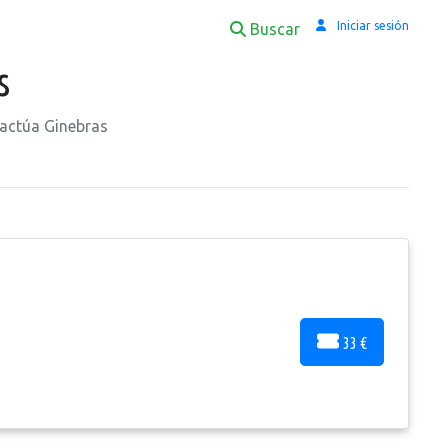
Iniciar sesión
Buscar
s
 actúa Ginebras
33 €