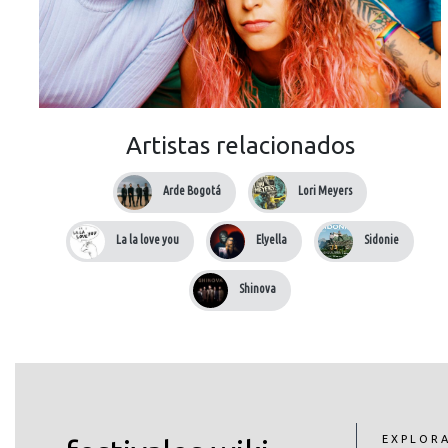
Artistas relacionados
Arde Bogotá
Lori Meyers
La la love you
Elyella
Sidonie
Shinova
EXPLOR