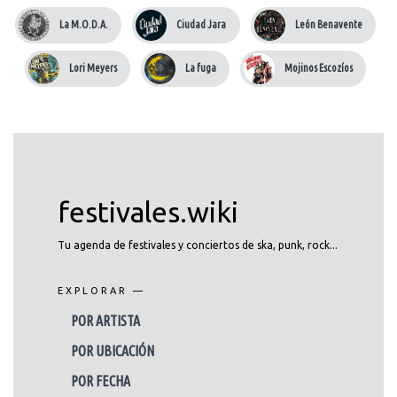
La M.O.D.A.
Ciudad Jara
León Benavente
Lori Meyers
La fuga
Mojinos Escozíos
festivales.wiki
Tu agenda de festivales y conciertos de ska, punk, rock...
EXPLORAR —
POR ARTISTA
POR UBICACIÓN
POR FECHA