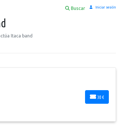
Iniciar sesión
Buscar
nd
actúa Itaca band
30 €