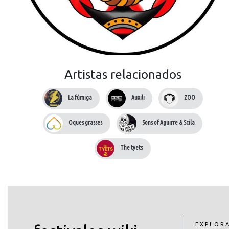
Artistas relacionados
La fúmiga
Auxili
ZOO
Oques grasses
Sons of Aguirre & Scila
The tyets
EXPLOR