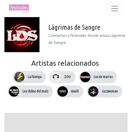
Lágrimas de Sangre
Conciertos y festivales donde actúa Lágrimas
de Sangre
Artistas relacionados
La fúmiga
ZOO
Los de marras
Los chikos del maíz
Auxili
Jazzwoman