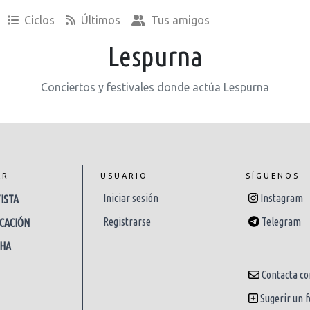
Ciclos
Últimos
Tus amigos
Lespurna
Conciertos y festivales donde actúa Lespurna
AR —
USUARIO
SÍGUENOS
Iniciar sesión
Instagram
ISTA
Registrarse
Telegram
CACIÓN
CHA
Contacta co
Sugerir un f