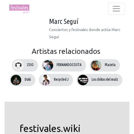
Marc Seguí
Conciertos y festivales donde actúa Marc
Seguí
Artistas relacionados
ZOO
FERNANDOCOSTA
Ptazeta
Duki
Recycled J
Los chikos del maíz
festivales.wiki