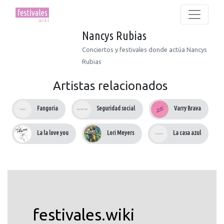
Nancys Rubias
Conciertos y festivales donde actúa Nancys
Rubias
Artistas relacionados
Fangoria
Seguridad social
Varry Brava
La la love you
Lori Meyers
La casa azul
festivales.wiki