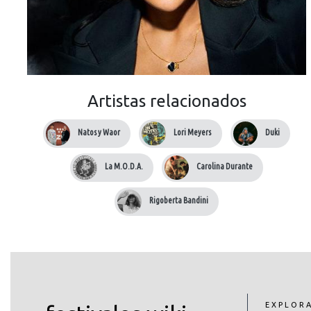
Artistas relacionados
Natos y Waor
Lori Meyers
Duki
La M.O.D.A.
Carolina Durante
Rigoberta Bandini
EXPLOR