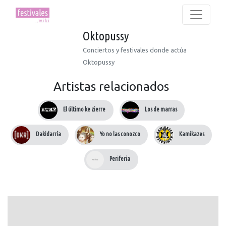
Oktopussy
Conciertos y festivales donde actúa
Oktopussy
Artistas relacionados
El último ke zierre
Los de marras
Dakidarría
Yo no las conozco
Kamikazes
Periferia