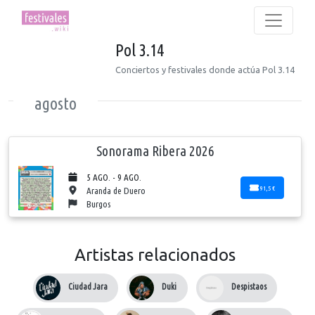
Pol 3.14
Conciertos y festivales donde actúa Pol 3.14
agosto
Sonorama Ribera 2026
5 AGO. - 9 AGO.
91,5 €
Aranda de Duero
Burgos
Artistas relacionados
Ciudad Jara
Duki
Despistaos