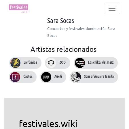
Sara Socas
Conciertos y festivales donde actúa Sara
Socas
Artistas relacionados
La fúmiga
ZOO
Los chikos del maíz
Cactus
Auxili
Sons of Aguirre & Scila
festivales.wiki