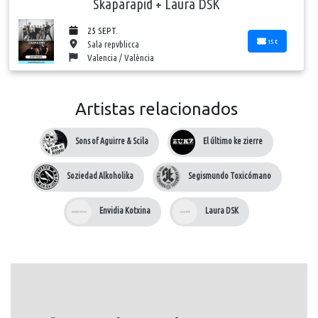
Skaparapid + Laura DSK
25 SEPT.
15 €
Sala repvblicca
Valencia / València
Artistas relacionados
Sons of Aguirre & Scila
El último ke zierre
Soziedad Alkoholika
Segismundo Toxicómano
Envidia Kotxina
Laura DSK