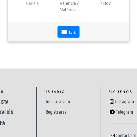
Canals
Valencia /
7 Nov
València
15 €
AR —
USUARIO
SÍGUENOS
Iniciar sesión
Instagram
ISTA
Registrarse
Telegram
CACIÓN
CHA
Contacta co