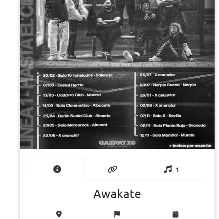
1
Awakate