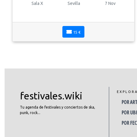
Sala X
Sevilla
7 Nov
15 €
EXPLOR
festivales.wiki
POR ART
Tu agenda de festivales y conciertos de ska,
POR UBI
punk, rock...
POR FE