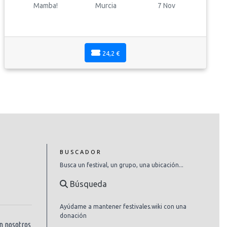
Mamba!
Murcia
7 Nov
24,2 €
BUSCADOR
Busca un festival, un grupo, una ubicación...
Búsqueda
Ayúdame a mantener festivales.wiki con una
donación
n nosotros