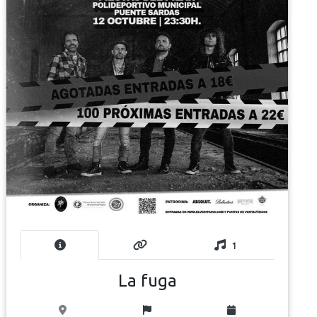
1
La fuga