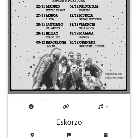
1
Eskorzo