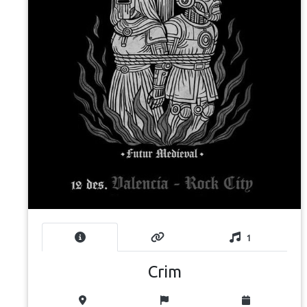
1
Crim