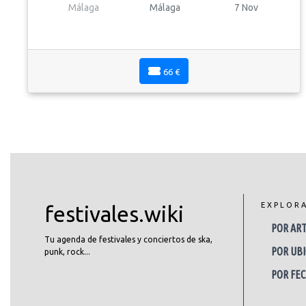
Málaga
Málaga
7 Nov
66 €
EXPLOR
festivales.wiki
POR ART
Tu agenda de festivales y conciertos de ska,
POR UBI
punk, rock...
POR FE