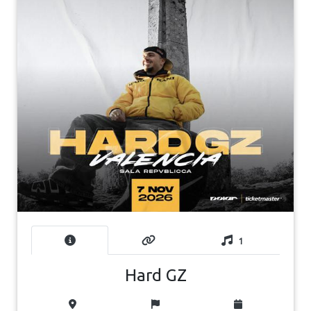
1
Hard GZ