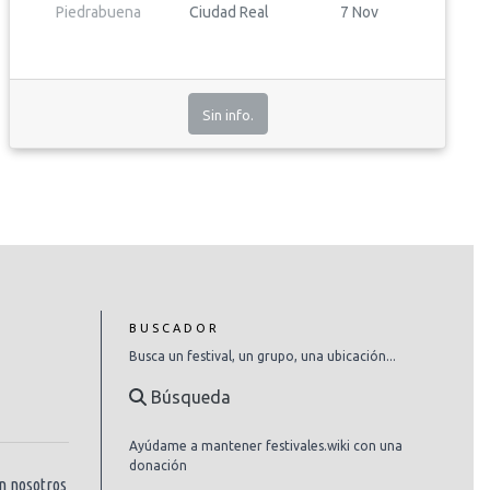
Piedrabuena
Ciudad Real
7 Nov
Sin info.
BUSCADOR
Busca un festival, un grupo, una ubicación...
Búsqueda
Ayúdame a mantener festivales.wiki con una
donación
n nosotros