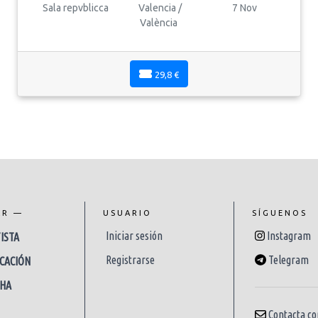
Sala repvblicca
Valencia /
7 Nov
València
29,8 €
AR —
USUARIO
SÍGUENOS
Iniciar sesión
Instagram
ISTA
Registrarse
Telegram
CACIÓN
CHA
Contacta co