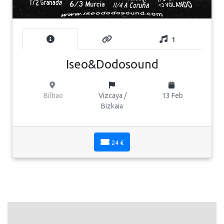
1
Iseo&Dodosound
Bilbao
Vizcaya /
13 Feb
Bizkaia
24 €