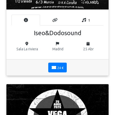
1
Iseo&Dodosound
Sala La riviera
Madrid
25 Abr
24 €