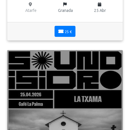
Atarfe
Granada
25 Abr
25 €