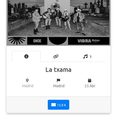
1
La txama
Madrid
Madrid
25 Abr
13,8 €