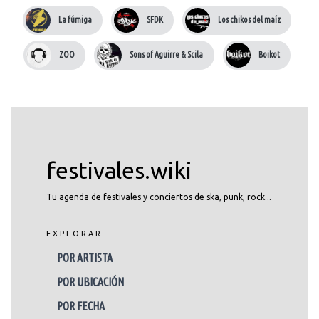
La fúmiga
SFDK
Los chikos del maíz
ZOO
Sons of Aguirre & Scila
Boikot
festivales.wiki
Tu agenda de festivales y conciertos de ska, punk, rock...
EXPLORAR —
POR ARTISTA
POR UBICACIÓN
POR FECHA