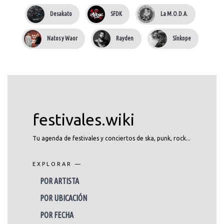
Desakato
SFDK
La M.O.D.A.
Natos y Waor
Rayden
Sínkope
festivales.wiki
Tu agenda de festivales y conciertos de ska, punk, rock...
EXPLORAR —
POR ARTISTA
POR UBICACIÓN
POR FECHA