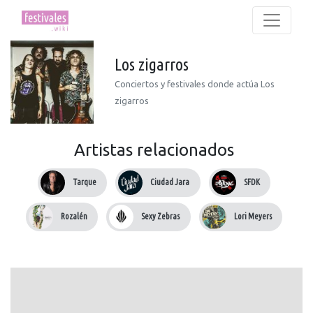
Los zigarros
Conciertos y festivales donde actúa Los
zigarros
Artistas relacionados
Tarque
Ciudad Jara
SFDK
Rozalén
Sexy Zebras
Lori Meyers