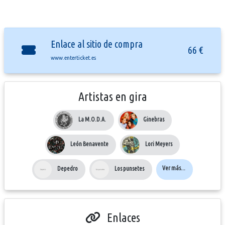
Enlace al sitio de compra
66 €
www.enterticket.es
Artistas en gira
La M.O.D.A.
Ginebras
León Benavente
Lori Meyers
Ver más...
Depedro
Los punsetes
Enlaces