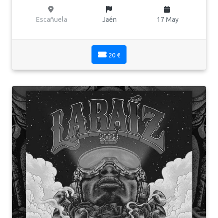
Escañuela
Jaén
17 May
20 €