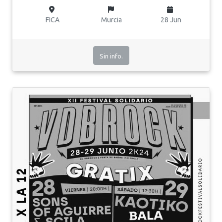
FICA
Murcia
28 Jun
Sin info.