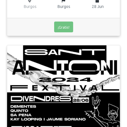
Burgos
Burgos
28 Jun
¡Gratis!